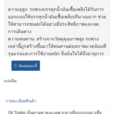
ความจุสูง: รถพ่วงบรรทุกน้ำมันเชื้อเพลิงได้รับการ
ออกแบบให้บรรทุกน้ำมันเชื้อเพลิงปริมาณมาก ช่วย
ให้สามารถขนส่งได้อย่างมีประสิทธิภาพและลด
การเดินทาง
ความทนทาน: สร้างจากวัสดุคุณภาพสูง รถพ่วง
เหล่านี้ถูกสร้างขึ้นมาให้ทนทานต่อสภาพแวดล้อมที่
รุนแรงและการใช้งานหนัก จึงมั่นใจได้ถึงอายุการ
ใช้งานที่ยาวนานและเชื่อถือได้
ติดต่อตอนนี้
คุณลักษณะด้านความปลอดภัย: ติดตั้งคุณลักษณะ
ด้านความปลอดภัยขั้นสูง เช่น ระบบกักเก็บการรั่ว
แบ่งปัน:
ไหล วาล์วปิดฉุกเฉิน และเครื่องหมายสะท้อนแสง
รถพ่วงเหล่านี้ช่วยลดความเสี่ยงของอุบัติเหตุและ
การรั่วไหล
รายละเอียดสินค้า
ความคล่องตัว: รถกึ่งพ่วงบรรทุกน้ำมันสามารถ
ขนส่งเชื้อเพลิงได้หลายประเภท รวมถึงน้ำมัน
Oil Trailer เป็นยานพาหนะเฉพาะทางที่ออกแบบมาเพื่อ