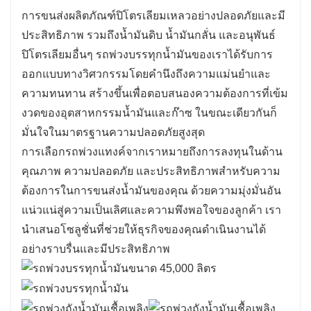
การขนส่งผลิตภัณฑ์ปิโตรเลียมเหลวอย่างปลอดภัยและมี
เบนซิน ดีเซล และเชื้อเพลิงการบิน ทำให้เหมาะ
ประสิทธิภาพ รวมถึงน้ำมันดิบ น้ำมันกลั่น และอนุพันธ์
สำหรับอุตสาหกรรมที่แตกต่างกัน
ปิโตรเลียมอื่นๆ รถพ่วงบรรทุกน้ำมันของเราได้รับการ
การขนถ่ายอย่างมีประสิทธิภาพ: ออกแบบด้วย
ออกแบบทางวิศวกรรมโดยคำนึงถึงความแม่นยำและ
ระบบการขนถ่ายที่เป็นมิตรต่อผู้ใช้ รถพ่วงเหล่านี้
ความทนทาน สร้างขึ้นเพื่อตอบสนองความต้องการที่เข้ม
ช่วยให้การถ่ายเทเชื้อเพลิงรวดเร็วและมี
งวดของอุตสาหกรรมน้ำมันและก๊าซ ในขณะเดียวกันก็
ประสิทธิภาพ ประหยัดเวลาและค่าแรง
มั่นใจในมาตรฐานความปลอดภัยสูงสุด
การปฏิบัติตามกฎระเบียบ: เรือบรรทุกน้ำมันเชื้อ
การเลือกรถพ่วงแทงค์จากเราหมายถึงการลงทุนในด้าน
เพลิงถูกสร้างขึ้นเพื่อให้ตรงตามมาตรฐานและข้อ
คุณภาพ ความปลอดภัย และประสิทธิภาพสำหรับความ
บังคับอุตสาหกรรม เพื่อให้มั่นใจในการขนส่งวัตถุ
ต้องการในการขนส่งน้ำมันของคุณ ด้วยความมุ่งมั่นอัน
อันตรายได้อย่างปลอดภัย
แน่วแน่สู่ความเป็นเลิศและความพึงพอใจของลูกค้า เรา
นำเสนอโซลูชั่นที่ช่วยให้ธุรกิจของคุณดำเนินงานได้
อย่างราบรื่นและมีประสิทธิภาพ