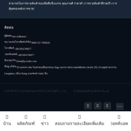
สามารถในการขายสินค้าของทีมที่แข็งแกร่ง คุณภาพดี ราคาต่ำ การขายสินค้าที่รวดเร็ว การ
คุ้มครองหลังการขาย!
ติดต่อ
ผู้ติดต่อ:
หยางเฟิงหยา
หมายเลขโทรศัพท์บริษัท:
0086-537-7600626
โทรศัพท์:
+8615854766077
วอทส์แอพพ์:
+8615854766077
อีเมลธุรกิจ:
fylnn@lq-trailer.com
ที่อยู่ บริษัท:
50 เมตรทางตะวันตกของสี่แยกถนน Jingu และทางหลวงแผ่นดินหมายเลข 220, สวนอุตสาหกรรม
Liangshan, เมือง Jining, มณฑลซานตง, จีน
COPYRIGHT ©
มณฑลซานตง LONGQ รถพ่วงผลิต Co., Ltd.
ฝ่ายสนับสนุนด้านเทคนิค: Hua zhi
Index
บ้าน
ผลิตภัณฑ์
ข่าว
สอบถามรายละเอียดเพิ่มเติม
วอทส์แอพ