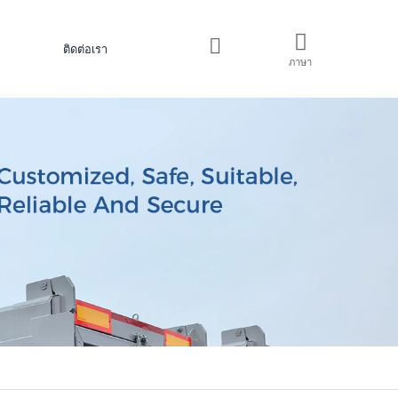
ติดต่อเรา
ภาษา