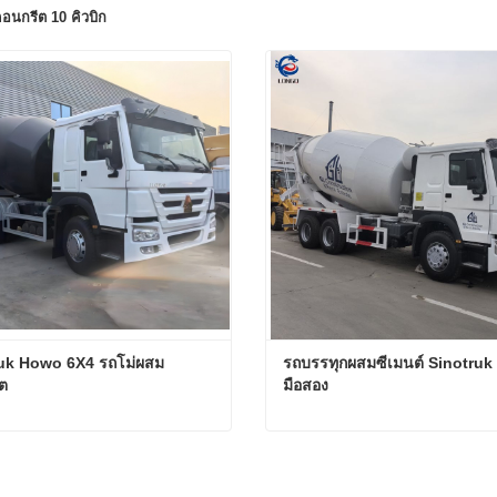
อนกรีต 10 คิวบิก
uk Howo 6X4 รถโม่ผสม
รถบรรทุกผสมซีเมนต์ Sinotruk
ต
มือสอง
Sinotruk Howo 6X4 รถโม่ผสมคอนกรีต
ตอนนี้
ติดต่อตอนนี้