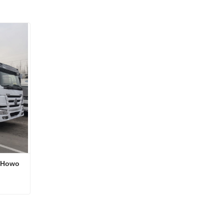
 Howo 
รถบรรทุกผสมซีเมนต์ Sinotruk Howo มือสอง