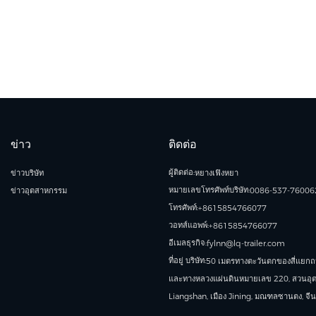
ข่าว
ติดต่อ
ผู้ติดต่อ:
ข่าวบริษัท
หยางเฟิงหยา
หมายเลขโทรศัพท์บริษัท:
ข่าวอุตสาหกรรม
0086-537-76006
โทรศัพท์:
+8615854766077
วอทส์แอพพ์:
+8615854766077
อีเมลธุรกิจ:
fylnn@lq-trailer.com
ที่อยู่ บริษัท:
50 เมตรทางตะวันตกของสี่แยก
และทางหลวงแผ่นดินหมายเลข 220, สวนอุ
Liangshan, เมือง Jining, มณฑลซานตง, จีน