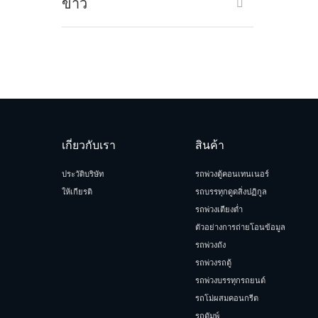
ข่าว
เกี่ยวกับเรา
สินค้า
ประวัติบริษัท
รถพ่วงตู้คอนเทนเนอร์
ให้เกียรติ
รถบรรทุกดูดสิ่งปฏิกูล
รถพ่วงเตียงต่ำ
ตัวอย่างการถ่ายโอนข้อมูล
รถพ่วงถัง
รถพ่วงรถตู้
รถพ่วงบรรทุกรถยนต์
รถโม่ผสมคอนกรีต
รถดัมพ์