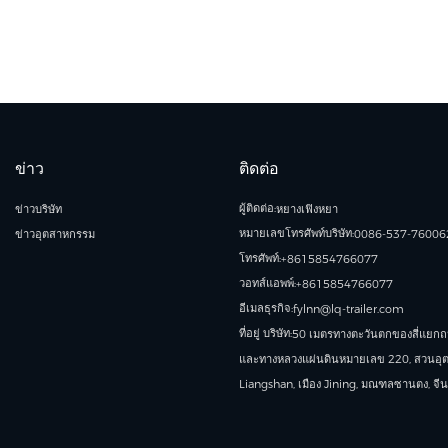
ข่าว
ติดต่อ
ผู้ติดต่อ:
ข่าวบริษัท
หยางเฟิงหยา
หมายเลขโทรศัพท์บริษัท:
ข่าวอุตสาหกรรม
0086-537-76006
โทรศัพท์:
+8615854766077
วอทส์แอพพ์:
+8615854766077
อีเมลธุรกิจ:
fylnn@lq-trailer.com
ที่อยู่ บริษัท:
50 เมตรทางตะวันตกของสี่แยก
และทางหลวงแผ่นดินหมายเลข 220, สวนอุ
Liangshan, เมือง Jining, มณฑลซานตง, จีน