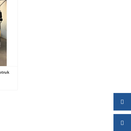
otruk 
รถบรรทุกถังน้ำมันเชื้อเพลิง Sinotruk Howo 371