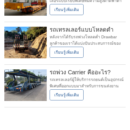
เลอร์แบบเรียบพิเศษที่มีความสูงดาดฟ้าต่ำ
มากออกแบบมาเพื่อขนส่งสินค้าขนาดใหญ่
เรียนรู้เพิ่มเติม
หนักหรือสูงซึ่งเกินขีด จำกัด ความสูง/น้ำ
หนักมาตรฐาน รถเทรลเลอร์ที่นอนต่ำ (ยัง
ได้รับการยอมรับว่าเป็นรถเทรลเลอร์
รถเทรลเลอร์แบบโหลดต่ำ
lowboy lowboy, loader ต่ำหรือ flatbed)
หลังจากได้รับรถพ่วงโหลดต่ำ Drawbar
ลูกค้าของเราได้แบ่งปันประสบการณ์ของ
พวกเขาผ่านภาพข้อเสนอแนะแสดงความ
เรียนรู้เพิ่มเติม
ตื่นเต้นและความพึงพอใจของพวกเขา เน้น
คุณภาพและงานฝีมือของรายการภาพเหล่า
นี้ไม่เพียง แต่สะท้อนถึงความชื่นชมของพวก
รถพ่วง Carrier คืออะไร?
เขา แต่ยังทำหน้าที่เป็นคำรับรองที่มีค่า
รถเทรลเลอร์ผู้ให้บริการรถยนต์เป็นอุปกรณ์
สำหรับผู้ซื้อที่มีศักยภาพ
พิเศษที่ออกแบบมาสำหรับการขนส่งยาน
พาหนะอย่างมีประสิทธิภาพและปลอดภัย
เรียนรู้เพิ่มเติม
โดยทั่วไปแล้วจะมีกรอบที่แข็งแรงและ
ทนทานที่ทำจากเหล็กคุณภาพสูงซึ่งสามารถ
ทนต่อการโหลดหนักและความยากลำบาก
ของการเดินทางที่ยาวนานในสภาพถนนที่
หลากหลาย