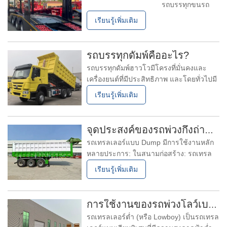
รถบรรทุกขนรถ
สามารถบรรทุกรถได้กี่คัน? รถพ่วง
เรียนรู้เพิ่มเติม
บรรทุกรถยนต์แบบกึ่งพ่วงมีชั้นซ้อนสองชั้น
และทางลาดไฮดรอลิก โดยทั่วไปมี 6 ที่นั่ง 8
ที่นั่ง และ 12 ที่นั่ง
รถบรรทุกดัมพ์คืออะไร?
รถบรรทุกดัมพ์ฮาวโวมีโครงที่มั่นคงและ
เครื่องยนต์ที่มีประสิทธิภาพ และโดยทั่วไปมี
น้ำหนักระหว่าง 6 ถึง 12 ตัน กราฟของห้อง
เรียนรู้เพิ่มเติม
โดยสารเน้นที่การบรรเทา ผู้ปฏิบัติงานและ
โดยปกติจะมีที่นั่งที่เหมาะกับสรีระและ
อุปกรณ์การจัดการร่วมสมัย การขนถ่ายแบบ
จุดประสงค์ของรถพ่วงกึ่งถ่ายโอนข้อมูลคืออะไร
เอียงเสร็จสิ้นผ่านเครื่องยนต์ที่ขี่ระบบไฮดรอ
รถเทรลเลอร์แบบ Dump มีการใช้งานหลัก
ลิก
หลายประการ: ในสนามก่อสร้าง: รถเทรล
เลอร์กึ่งรถบรรทุกทิ้งใช้ในการขนส่งวัสดุ
เรียนรู้เพิ่มเติม
ก่อสร้างจำนวนมากเช่นโลกทรายกรวด
ซีเมนต์และของเสียจากการก่อสร้าง มัน
สามารถนำวัสดุเหล่านี้จากเหมืองไปยัง
การใช้งานของรถพ่วงโลว์เบดคืออะไร?
สถานที่ก่อสร้างและยังขนส่งของเสียจาก
รถเทรลเลอร์ต่ำ (หรือ Lowboy) เป็นรถเทรล
การก่อสร้างไปยังสถานที่กำจัดที่กำหนด