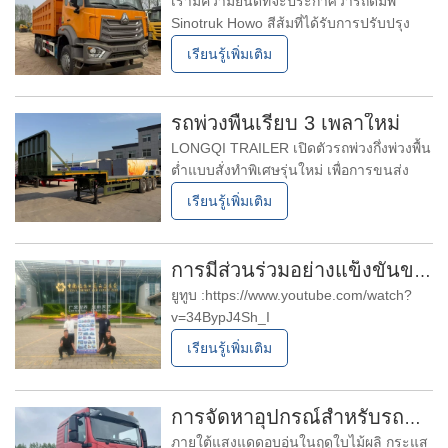
เรามีความยินดีที่จะประกาศว่ารถดัมพ์
Sinotruk Howo สีส้มที่ได้รับการปรับปรุง
ใหม่ทั้งหมด เพิ่งเสร็จสิ้นและได้ถูกเพิ่ม
เรียนรู้เพิ่มเติม
เข้าไปในรายการรถบรรทุกมือสองของเรา
อย่างเป็นทางการแล้ว รถบรรทุกแบบเทท้าย
คันนี้มีอุปกรณ์ติดตั้งดังนี้เครื่องยนต์ดีเซล
รถพ่วงพื้นเรียบ 3 เพลาใหม่
Sinotruk 371
LONGQI TRAILER เปิดตัวรถพ่วงกึ่งพ่วงพื้น
ต่ำแบบสั่งทำพิเศษรุ่นใหม่ เพื่อการขนส่ง
สินค้าหนักอเนกประสงค์ เหลียงซาน จีน – 1
เรียนรู้เพิ่มเติม
พฤษภาคม 2569– LONGQI TRAILER ผู้
ผลิตชั้นนำด้านโซลูชันยานพาหนะเพื่อการ
พาณิชย์เฉพาะทาง ประกาศเปิดตัวรถกึ่งพ่วง
การมีส่วนร่วมอย่างแข็งขันของ Longqi Truck & Trailer ในงาน Canton Fair: การเชื่อมต่อกับลูกค้าทั่วโลก
พื้นต่ำ 3 เพลาแบบสั่งทำพิเศษรุ่นใหม่
ยูทูบ :https://www.youtube.com/watch?
v=34BypJ4Sh_I
บริษัท Longqi Truck &
เรียนรู้เพิ่มเติม
Trailer เปิดตัวอย่างน่าประทับใจในงาน
Canton Fair
การจัดหาอุปกรณ์สำหรับรถแทรกเตอร์และรถพ่วง
ภายใต้แสงแดดอบอุ่นในฤดูใบไม้ผลิ กระแส