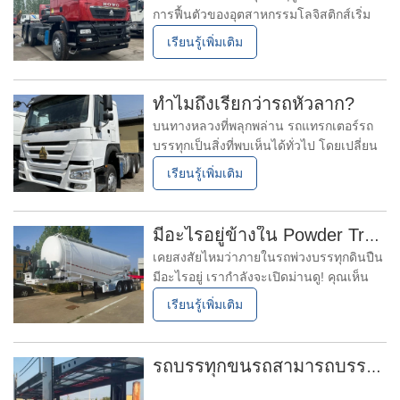
การฟื้นตัวของอุตสาหกรรมโลจิสติกส์เริ่ม
ปรากฏชัดเจนมากขึ้นเรื่อยๆรถบรรทุกหัว
เรียนรู้เพิ่มเติม
ลากมือสองด้วยประสิทธิภาพด้านต้นทุนที่สูง
ทำให้กลายเป็นทางเลือกที่ใช้งานได้จริง
สำหรับผู้ประกอบการด้านการขนส่งจำนวน
ทำไมถึงเรียกว่ารถหัวลาก?
มาก ในบรรดาเหล่านั้นรถบรรทุกหัวลาก
บนทางหลวงที่พลุกพล่าน รถแทรกเตอร์รถ
บรรทุกเป็นสิ่งที่พบเห็นได้ทั่วไป โดยเปลี่ยน
เส้นทางไปมาระหว่างเมืองต่างๆ อย่างต่อ
เรียนรู้เพิ่มเติม
เนื่อง เพื่อให้แน่ใจว่าสินค้าจะไหลเวียนได้
อย่างราบรื่น คุณเคยสงสัยหรือไม่ว่าทำไม
ยานพาหนะที่ทรงพลังเหล่านี้จึงได้ชื่อว่า "รถ
มีอะไรอยู่ข้างใน Powder Trailer？
บรรทุกรถแทรกเตอร์"?
เคยสงสัยไหมว่าภายในรถพ่วงบรรทุกดินปืน
มีอะไรอยู่ เรากำลังจะเปิดม่านดู! คุณเห็น
พวกเขาบนทางหลวง เคลื่อนไหวอย่างมั่นคง
เรียนรู้เพิ่มเติม
และเด็ดเดี่ยว พวกมันเป็นภาพที่คุ้นเคย แต่
รถพ่วงบรรทุกซีเมนต์ขนาดใหญ่พวกนั้น
กำลังทำอะไรกันแน่? ที่ บริษัท อุตสาหกรรม
รถบรรทุกขนรถสามารถบรรทุกรถได้กี่คัน?
ยานยนต์หลงฉีซานตง