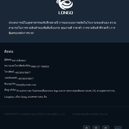
ประสบการณ์ในอุตสาหกรรมเชิงลึกหลายปี การออกแบบการผลิตในโรงงานของตัวเอง ความ
สามารถในการขายสินค้าของทีมที่แข็งแกร่ง คุณภาพดี ราคาต่ำ การขายสินค้าที่รวดเร็ว การ
คุ้มครองหลังการขาย!
ติดต่อ
ผู้ติดต่อ:
หยางเฟิงหยา
หมายเลขโทรศัพท์บริษัท:
0086-537-7600626
โทรศัพท์:
+8615854766077
วอทส์แอพพ์:
+8615854766077
อีเมลธุรกิจ:
fylnn@lq-trailer.com
ที่อยู่ บริษัท:
50 เมตรทางตะวันตกของสี่แยกถนน Jingu และทางหลวงแผ่นดินหมายเลข 220, สวนอุตสาหกรรม
Liangshan, เมือง Jining, มณฑลซานตง, จีน
COPYRIGHT ©
มณฑลซานตง LONGQ รถพ่วงผลิต Co., Ltd.
ฝ่ายสนับสนุนด้านเทคนิค: Hua zhi