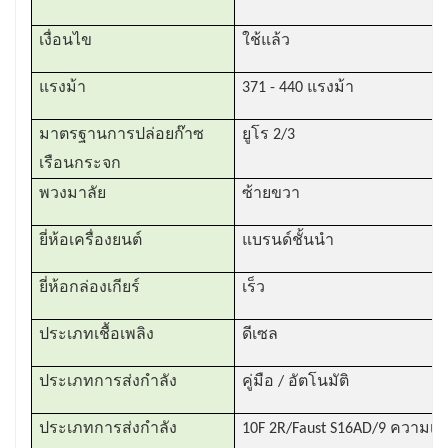
โดยรวมแล้ว Shacman หัวรถบรรทุกโดดเด่นใน
ด้านสมรรถนะอันทรงพลัง ความทนทาน
เงื่อนไข
ใช้แล้ว
ประสิทธิภาพการใช้เชื้อเพลิง ความสะดวกสบาย
แรงม้า
371 - 440 แรงม้า
ของคนขับ คุณลักษณะด้านความปลอดภัย และ
ความคล่องตัว ทำให้เป็นตัวเลือกยอดนิยมสำหรับ
มาตรฐานการปล่อยก๊าซ
ยูโร 2/3
ธุรกิจที่กำลังมองหาโซลูชันการขนส่งสำหรับงาน
เรือนกระจก
หนักที่เชื่อถือได้
พวงมาลัย
ซ้ายขวา
ยี่ห้อเครื่องยนต์
แบรนด์ชั้นนำ
ยี่ห้อกล่องเกียร์
เร็ว
ประเภทเชื้อเพลิง
ดีเซล
ประเภทการส่งกำลัง
คู่มือ / อัตโนมัติ
ประเภทการส่งกำลัง
10F 2R/Faust S16AD/9 ความเร็