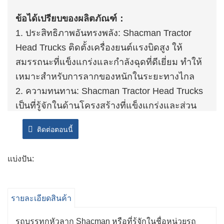
ข้อได้เปรียบของผลิตภัณฑ์：
1. ประสิทธิภาพอันทรงพลัง: Shacman Tractor
Head Trucks ติดตั้งเครื่องยนต์แรงบิดสูง ให้
สมรรถนะที่แข็งแกร่งและกำลังฉุดที่ดีเยี่ยม ทำให้
เหมาะสำหรับการลากของหนักในระยะทางไกล
2. ความทนทาน: Shacman Tractor Head Trucks
เป็นที่รู้จักในด้านโครงสร้างที่แข็งแกร่งและส่วน
ประกอบที่มีคุณภาพ สร้างขึ้นเพื่อให้ทนทานต่อ
ติดต่อตอนนี้
สภาวะการทำงานที่ยากลำบาก จึงมั่นใจได้ถึง
ความทนทานและความน่าเชื่อถือในระยะยาว
แบ่งปัน:
3. ประสิทธิภาพการใช้เชื้อเพลิง: แม้จะมีสมรรถนะ
ที่ทรงพลัง แต่ Shacman Tractor Head Trucks ได้
รับการออกแบบมาให้ประหยัดเชื้อเพลิง ซึ่งช่วยลด
รายละเอียดสินค้า
ต้นทุนการดำเนินงานและผลกระทบต่อสิ่งแวดล้อม
4. ห้องโดยสารที่สะดวกสบาย: รถบรรทุกมีห้อง
รถบรรทุกหัวลาก Shacman หรือที่รู้จักในชื่อหน่วยรถ