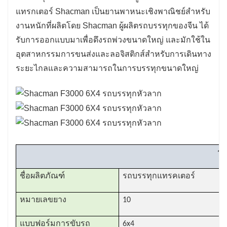
แทรกเตอร์ Shacman เป็นยานพาหนะเชิงพาณิชย์สำหรับ
โดยสารที่กว้างขวางและมีอุปกรณ์ครบครันซึ่ง
งานหนักที่ผลิตโดย Shacman ผู้ผลิตรถบรรทุกของจีน ได้
ออกแบบมาเพื่อความสะดวกสบายของผู้ขับขี่
รับการออกแบบมาเพื่อดึงรถพ่วงขนาดใหญ่ และมักใช้ใน
พร้อมด้วยเบาะนั่งที่เหมาะกับสรีระ การควบคุมขั้น
อุตสาหกรรมการขนส่งและลอจิสติกส์สำหรับการเดินทาง
สูง และสิ่งอำนวยความสะดวกเพื่อรองรับชั่วโมงที่
ระยะไกลและความสามารถในการบรรทุกขนาดใหญ่
ยาวนานบนท้องถนน
5. คุณสมบัติด้านความปลอดภัยขั้นสูง: รถบรรทุก
หัวลากของ Shacman มาพร้อมกับคุณสมบัติด้าน
ความปลอดภัยที่ทันสมัย ​​เช่น ABS, ถุงลมนิรภัย
และระบบควบคุมเสถียรภาพ เพื่อเพิ่มความ
ปลอดภัยของผู้ขับขี่และสินค้า
รถ
ความคล่องตัว: ด้วยความสามารถในการลากจูงที่
แข็งแกร่งและการออกแบบที่ปรับเปลี่ยนได้
ชื่อผลิตภัณฑ์
รถบรรทุกแทรคเตอร์
Shacman Tractor Head Trucks จึงมีความ
หมายเลขยาง
10
อเนกประสงค์และเหมาะสำหรับการใช้งานด้าน
การขนส่งที่หลากหลาย
แบบฟอร์มการขับรถ
6x4