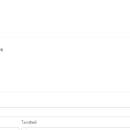
าย
โทรศัพท์