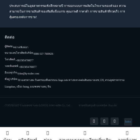
ประสบการณ์ในอุตสาหกรรมเชิงลึกหลายปี การออกแบบการผลิตในโรงงานของตัวเอง ความ
สามารถในการขายสินค้าของทีมที่แข็งแกร่ง คุณภาพดี ราคาต่ำ การขายสินค้าที่รวดเร็ว การ
คุ้มครองหลังการขาย!
ติดต่อ
ผู้ติดต่อ:
หยางเฟิงหยา
หมายเลขโทรศัพท์บริษัท:
0086-537-7600626
โทรศัพท์:
+8615854766077
วอทส์แอพพ์:
+8615854766077
อีเมลธุรกิจ:
fylnn@lq-trailer.com
ที่อยู่ บริษัท:
50 เมตรทางตะวันตกของสี่แยกถนน Jingu และทางหลวงแผ่นดินหมายเลข 220, สวนอุตสาหกรรม
Liangshan, เมือง Jining, มณฑลซานตง, จีน
COPYRIGHT ©
มณฑลซานตง LONGQ รถพ่วงผลิต Co., Ltd.
ฝ่ายสนับสนุนด้านเทคนิค: Hua zhi
Index
บ้าน
ผลิตภัณฑ์
ข่าว
สอบถามรายละเอียดเพิ่มเติม
วอทส์แอพ