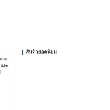
ข้าถึงได้จำกัด
มีคุณสมบัติด้านความปลอดภัยต่างๆ รวมถึงการ
รกขั้นสูง เพื่อให้มั่นใจในความปลอดภัยของทั้ง
ยวัสดุมีประสิทธิภาพ รถบรรทุกสามารถลดต้นทุน
ลือกที่คุ้มค่าสำหรับธุรกิจ
เทคโนโลยีเครื่องยนต์ทำให้รถดัมพ์มีประสิทธิภาพ
สินค้ายอดนิยม
ดำเนินงานและลดผลกระทบต่อสิ่งแวดล้อมให้เหลือ
น และ
ด้ง่าย
่