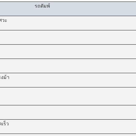
รถดัมพ์
ศวะ
รงม้า
ดเร็ว